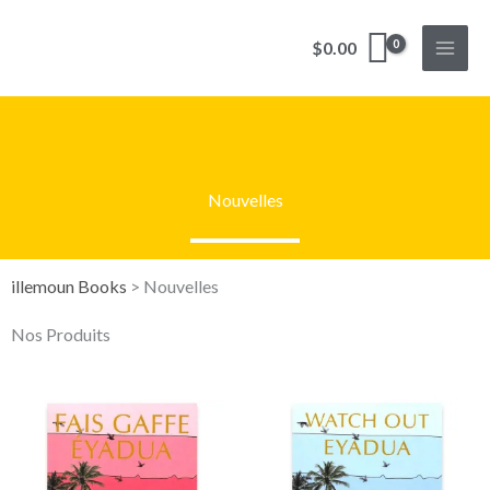
Aller
au
$
0.00
contenu
Nouvelles
illemoun Books
>
Nouvelles
Nos Produits