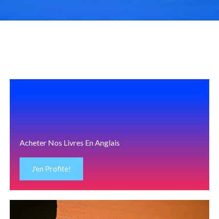
Acheter Nos Livres En Anglais
J'en Profite!