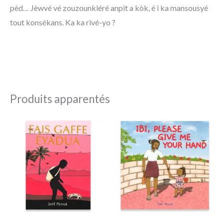
pèd… Jèwvé vé zouzounkléré anpit a kòk, é i ka mansousyé
tout konsékans. Ka ka rivé-yo ?
Produits apparentés