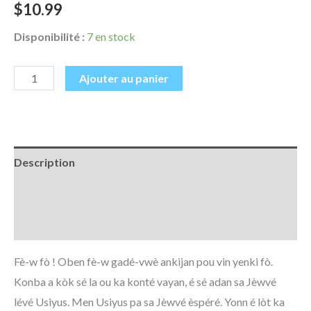
$
10.99
Disponibilité :
7 en stock
Ajouter au panier
Description
Informations complémentaires
Avis (0)
Fè-w fò ! Oben fè-w gadé-vwè ankijan pou vin yenki fò.
Konba a kòk sé la ou ka konté vayan, é sé adan sa Jèwvé
lévé Usiyus. Men Usiyus pa sa Jèwvé èspéré. Yonn é lòt ka