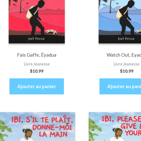
Fais Gaffe, Éyadua
Watch Out, Eya
Livre Jeunesse
Livre Jeunesse
$
10.99
$
10.99
Ajouter au panier
Ajouter au pan