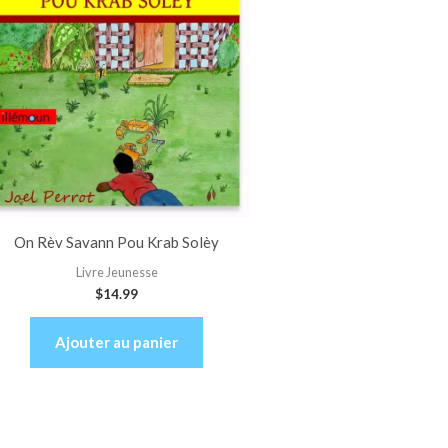
On Rèv Savann Pou Krab Solèy
Livre Jeunesse
$
14.99
Ajouter au panier