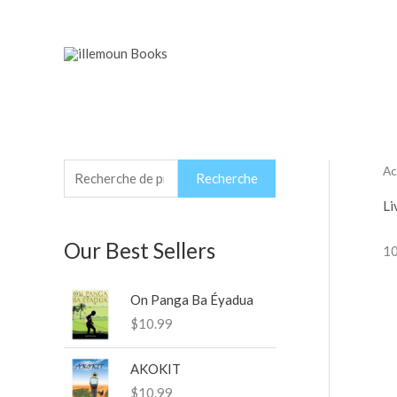
Aller
au
contenu
Ac
R
P
P
Recherche
e
r
r
Li
c
i
i
Our Best Sellers
10
h
x
x
e
m
m
On Panga Ba Éyadua
r
i
a
$
10.99
c
n
x
h
AKOKIT
e
$
10.99