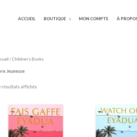
ACCUEIL
BOUTIQUE
MON COMPTE
À PROPO
Trié
cueil
/ Children's Books
du
plus
récent
vre Jeunesse
au
plus
ancien
 résultats affichés