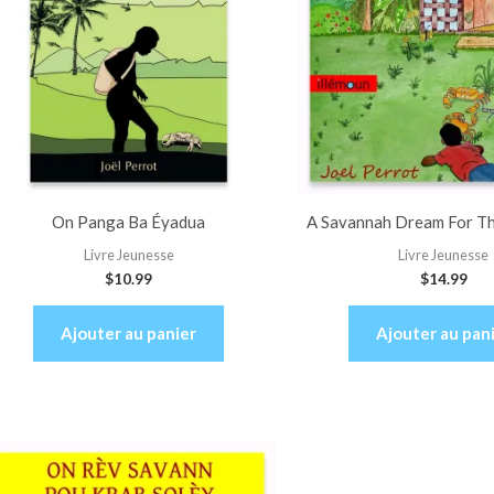
On Panga Ba Éyadua
A Savannah Dream For Th
Livre Jeunesse
Livre Jeunesse
$
10.99
$
14.99
Ajouter au panier
Ajouter au pan