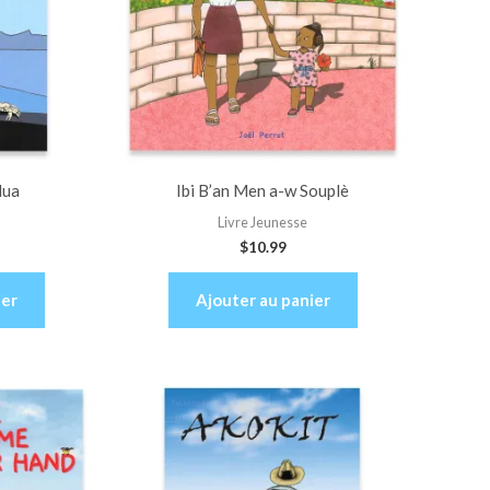
dua
Ibi B’an Men a-w Souplè
Livre Jeunesse
$
10.99
ier
Ajouter au panier