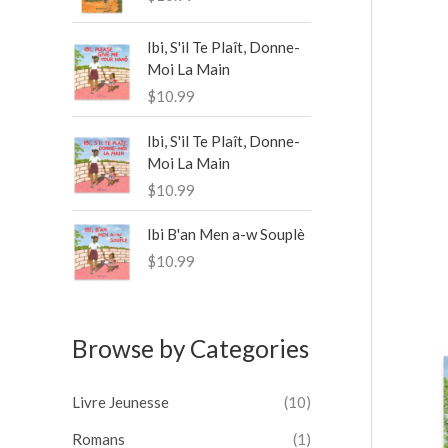
p
o
Ibi, S'il Te Plaît, Donne-
Moi La Main
u
$
10.99
r
Ibi, S'il Te Plaît, Donne-
Moi La Main
:
$
10.99
Ibi B'an Men a-w Souplè
$
10.99
Browse by Categories
Livre Jeunesse
(10)
Romans
(1)